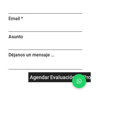
Email
Asunto
Déjanos un mensaje ...
Agendar Evaluación de Proyecto
Pasaje Okinawa 60 Barrio
Guiñazú CP 5145 Córdoba